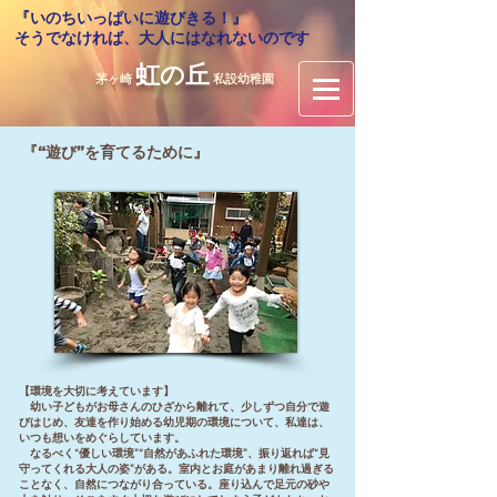
『いのちいっぱいに遊びきる！』
​そうでなければ、大人にはなれないのです
虹の丘
茅ヶ崎
私設幼稚園
『“遊び”を育てるために』
【環境を大切に考えています】
幼い子どもがお母さんのひざから離れて、少しずつ自分で遊
びはじめ、友達を作り始める幼児期の環境について、私達は、
いつも想いをめぐらしています。
なるべく“優しい環境”“自然があふれた環境”、振り返れば“見
守ってくれる大人の姿”がある。室内とお庭があまり離れ過ぎる
ことなく、自然につながり合っている。座り込んで足元の砂や