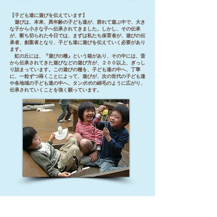
【子ども達に遊びを伝えています】
遊びは、本来、異年齢の子ども達が、群れて遊ぶ中で、大き
な子から小さな子へ伝承されてきました。しかし、その伝承
が、断ち切られた今日では、まずは私たち保育者が、遊びの伝
承者、創案者となり、子ども達に遊びを伝えていく必要があり
ます。
虹の丘には、『遊びの種』という箱があり、その中には、昔
から伝承されてきた遊びなどの遊び方が、２００以上、ぎっし
り詰まっています。この遊びの種を、子ども達の中へ、丁寧
に、一粒ずつ蒔くことによって、遊びが、次の世代の子ども達
や各地域の子ども達の中へ、タンポポの綿毛のように広がり、
伝承されていくことを強く願っています。
【伝承遊び･わらべ唄を大切にしています】
わらべうたや､鬼ごっこなどの伝承遊びは、人を育てる遊び
です。人間としての基本､人とつながり、かかわっていくため