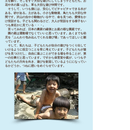
土を触り、そこをすぐ大切な遊びにしてしまう子どもたち。お
花や木の葉っぱも、草も大切な遊び仲間です。
そうして、いつも側には、安心してピチャピチャできる水が
ある。砂がある。土がある。小さな動物達、鳥たちも大切な仲
間です。沢山の虫や小動物がいる中で、命を見つめ、愛情をか
け世話する。子どもも関わるけど、大人が世話をする様子をい
つも身近かに見ている・・・。
言ってみれば、日本の農家の縁側とお庭の様な園庭です。
園の庭は運動場でなくていいと思っています。あくまでも幼
児を「ふんわり包み込んでくれる遊び場」であってほしいと願
っています。
そして、私たちは、子どもたちが自分の遊びをつくり出して
いけるように役立つことを常に考えています。子どもたちが遊
びを見つけだし、自由に遊ぶことができる場を作ることが、第
一の仕事だと思っています。ですから保育室や庭が、いつも子
どもたちの方向を向き、遊びを歓迎しているようにになってい
るかどうか。つねに想いをめぐらせています。