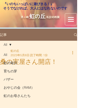
『いのちいっぱいに遊びきる！』
​そうでなければ、大人にはなれないのです
虹の丘
茅ヶ崎
私設幼稚園
記事
All
虹の丘
All
2023年5月8日
読了時間: 1分
桑の実屋さん開店！
虹の毎日
育ちの芽
バザー
おやじの会（RAM）
虹のお母さんたち