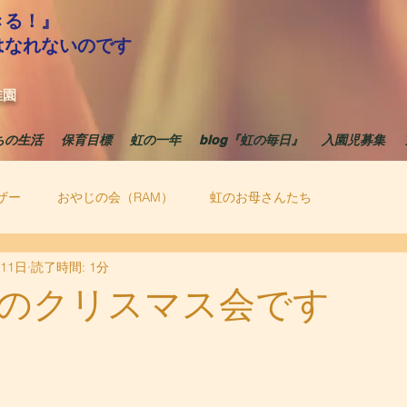
きる！』
はなれないのです
稚園
ちの生活
保育目標
虹の一年
blog『虹の毎日』
入園児募集
ザー
おやじの会（RAM）
虹のお母さんたち
月11日
読了時間: 1分
のクリスマス会です