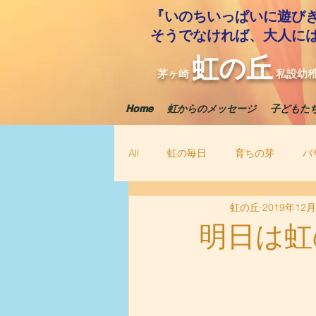
『いのちいっぱいに遊び
​そうでなければ、大人に
虹の丘
茅ヶ崎
私設幼
Home
虹からのメッセージ
子どもた
All
虹の毎日
育ちの芽
バ
虹の丘
2019年12
明日は虹