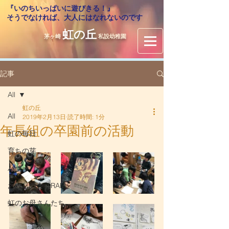
『いのちいっぱいに遊びきる！』
​そうでなければ、大人にはなれないのです
虹の丘
茅ヶ崎
私設幼稚園
記事
All
虹の丘
All
2019年2月13日
読了時間: 1分
年長組の卒園前の活動
虹の毎日
育ちの芽
バザー
おやじの会（RAM）
虹のお母さんたち