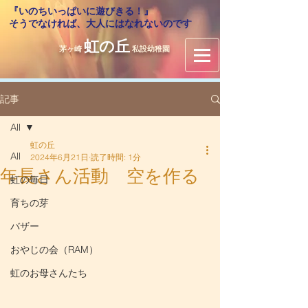
『いのちいっぱいに遊びきる！』
​そうでなければ、大人にはなれないのです
虹の丘
茅ヶ崎
私設幼稚園
記事
All
虹の丘
All
2024年6月21日
読了時間: 1分
年長さん活動 空を作る
虹の毎日
育ちの芽
バザー
おやじの会（RAM）
虹のお母さんたち