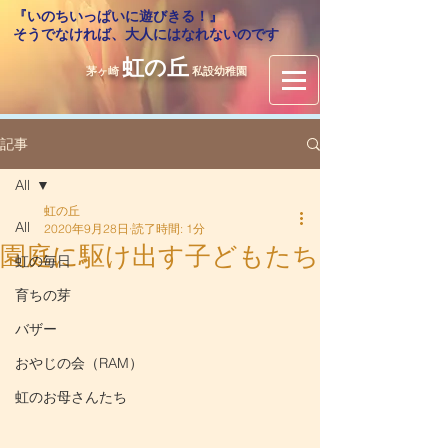
『いのちいっぱいに遊びきる！』
​そうでなければ、大人にはなれないのです
虹の丘
茅ヶ崎
私設幼稚園
記事
All
虹の丘
All
2020年9月28日
読了時間: 1分
園庭に駆け出す子どもたち
虹の毎日
育ちの芽
バザー
おやじの会（RAM）
虹のお母さんたち