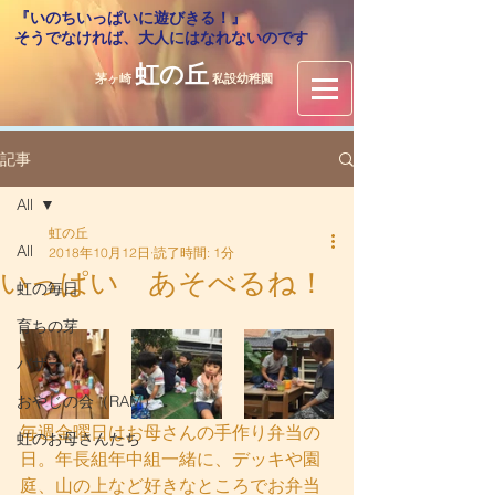
『いのちいっぱいに遊びきる！』
​そうでなければ、大人にはなれないのです
虹の丘
茅ヶ崎
私設幼稚園
記事
All
虹の丘
All
2018年10月12日
読了時間: 1分
いっぱい あそべるね！
虹の毎日
育ちの芽
バザー
おやじの会（RAM）
毎週金曜日はお母さんの手作り弁当の
虹のお母さんたち
日。年長組年中組一緒に、デッキや園
庭、山の上など好きなところでお弁当