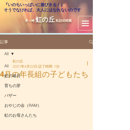
『いのちいっぱいに遊びきる！』
​そうでなければ、大人にはなれないのです
虹の丘
茅ヶ崎
私設幼稚園
記事
All
虹の丘
All
2021年4月22日
読了時間: 1分
4月の年長組の子どもたち
虹の毎日
育ちの芽
バザー
おやじの会（RAM）
虹のお母さんたち