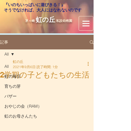
『いのちいっぱいに遊びきる！』
​そうでなければ、大人にはなれないのです
虹の丘
茅ヶ崎
私設幼稚園
記事
All
虹の丘
All
2021年9月6日
読了時間: 1分
2学期の子どもたちの生活
虹の毎日
育ちの芽
バザー
おやじの会（RAM）
虹のお母さんたち