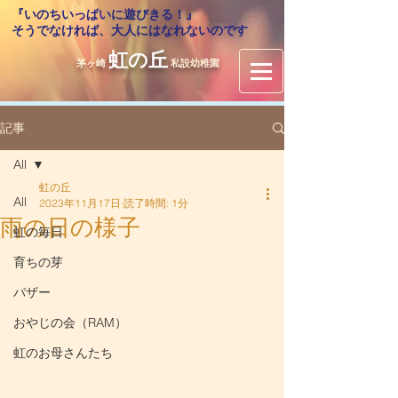
『いのちいっぱいに遊びきる！』
​そうでなければ、大人にはなれないのです
虹の丘
茅ヶ崎
私設幼稚園
記事
All
虹の丘
All
2023年11月17日
読了時間: 1分
雨の日の様子
虹の毎日
育ちの芽
バザー
おやじの会（RAM）
虹のお母さんたち