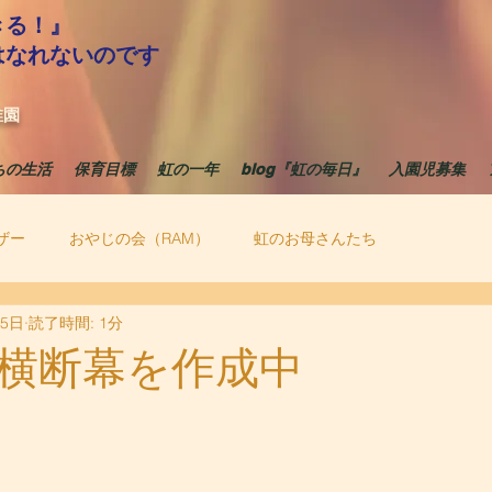
きる！』
はなれないのです
稚園
ちの生活
保育目標
虹の一年
blog『虹の毎日』
入園児募集
ザー
おやじの会（RAM）
虹のお母さんたち
25日
読了時間: 1分
横断幕を作成中