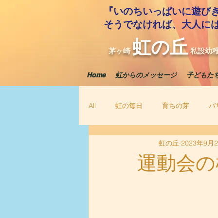
『いのちいっぱいに遊び
​そうでなければ、大人に
虹の丘
茅ヶ崎
私設幼
Home
虹からのメッセージ
子どもた
All
虹の毎日
育ちの芽
バ
虹の丘
2023年9月
運動会の