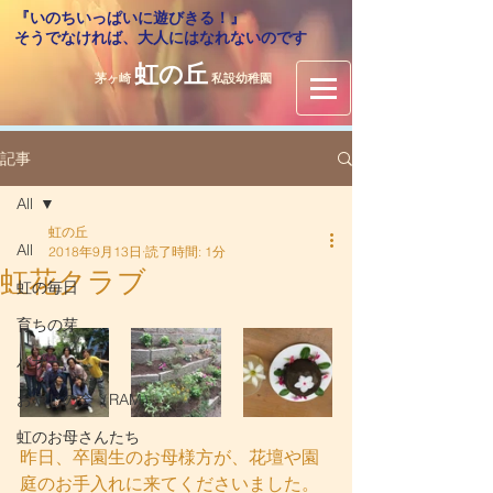
『いのちいっぱいに遊びきる！』
​そうでなければ、大人にはなれないのです
虹の丘
茅ヶ崎
私設幼稚園
記事
All
虹の丘
All
2018年9月13日
読了時間: 1分
虹花クラブ
虹の毎日
育ちの芽
バザー
おやじの会（RAM）
虹のお母さんたち
昨日、卒園生のお母様方が、花壇や園
庭のお手入れに来てくださいました。