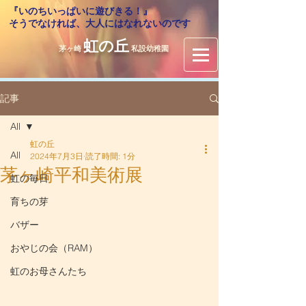
『いのちいっぱいに遊びきる！』
​そうでなければ、大人にはなれないのです
虹の丘
茅ヶ崎
私設幼稚園
記事
All
虹の丘
All
2024年7月3日
読了時間: 1分
茅ヶ崎平和美術展
虹の毎日
育ちの芽
バザー
おやじの会（RAM）
虹のお母さんたち