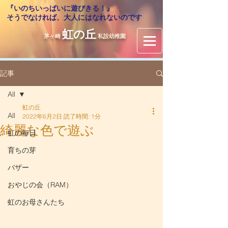
『いのちいっぱいに遊びきる！』
​そうでなければ、大人にはなれないのです
虹の丘
茅ヶ崎
私設幼稚園
記事
All
虹の丘
All
2022年6月2日
読了時間: 1分
綺麗な色で遊ぶ
虹の毎日
育ちの芽
バザー
おやじの会（RAM）
虹のお母さんたち