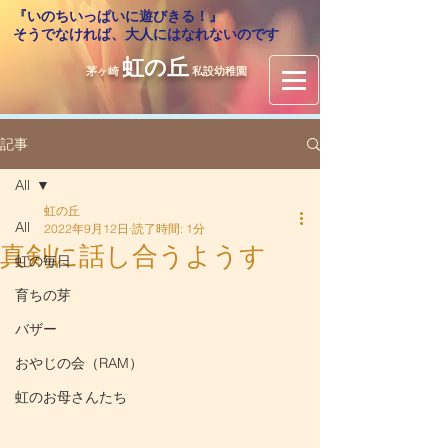
『いのちいっぱいに遊びきる！』
​そうでなければ、大人にはなれないのです
虹の丘
茅ヶ崎
私設幼稚園
記事
All
虹の丘
All
2022年9月12日
読了時間: 1分
真剣に話し合うようす
虹の毎日
育ちの芽
バザー
おやじの会（RAM）
虹のお母さんたち