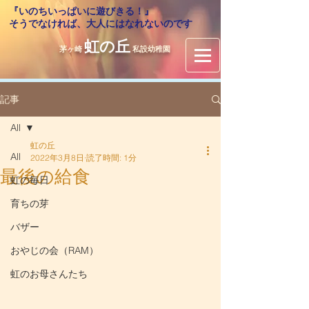
『いのちいっぱいに遊びきる！』
​そうでなければ、大人にはなれないのです
虹の丘
茅ヶ崎
私設幼稚園
記事
All
虹の丘
All
2022年3月8日
読了時間: 1分
最後の給食
虹の毎日
育ちの芽
バザー
おやじの会（RAM）
虹のお母さんたち