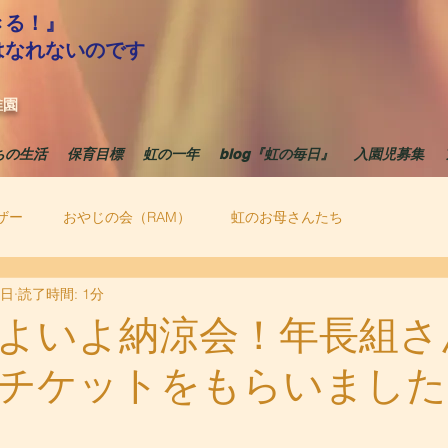
きる！』
はなれないのです
稚園
ちの生活
保育目標
虹の一年
blog『虹の毎日』
入園児募集
ザー
おやじの会（RAM）
虹のお母さんたち
6日
読了時間: 1分
よいよ納涼会！年長組さ
チケットをもらいました