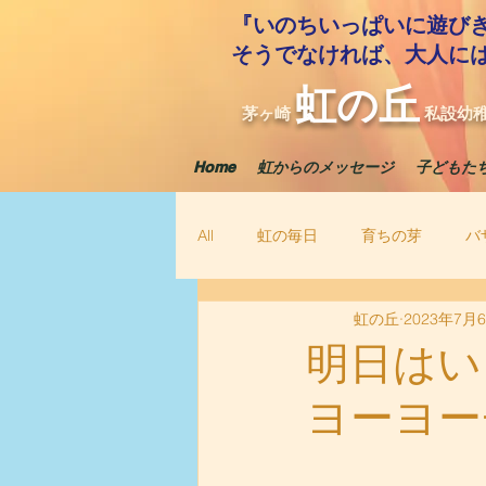
『いのちいっぱいに遊び
​そうでなければ、大人に
虹の丘
茅ヶ崎
私設幼
Home
虹からのメッセージ
子どもた
All
虹の毎日
育ちの芽
バ
虹の丘
2023年7月
明日はい
ヨーヨー