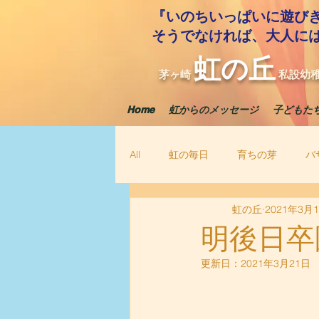
『いのちいっぱいに遊び
​そうでなければ、大人に
虹の丘
茅ヶ崎
私設幼
Home
虹からのメッセージ
子どもた
All
虹の毎日
育ちの芽
バ
虹の丘
2021年3月
明後日卒
更新日：
2021年3月21日