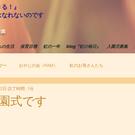
きる！』
はなれないのです
稚園
ちの生活
保育目標
虹の一年
blog『虹の毎日』
入園児募集
ザー
おやじの会（RAM）
虹のお母さんたち
12日
読了時間: 1分
園式です