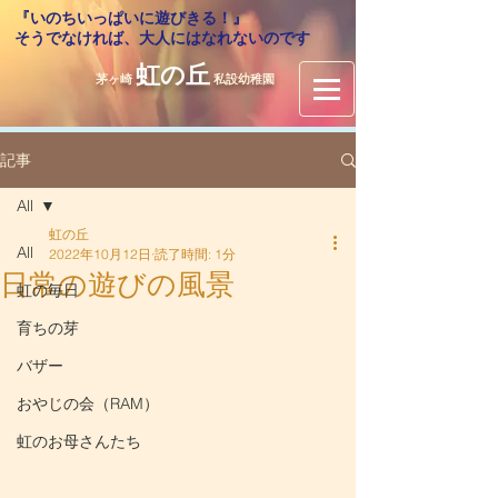
『いのちいっぱいに遊びきる！』
​そうでなければ、大人にはなれないのです
虹の丘
茅ヶ崎
私設幼稚園
記事
All
虹の丘
All
2022年10月12日
読了時間: 1分
日常の遊びの風景
虹の毎日
育ちの芽
バザー
おやじの会（RAM）
虹のお母さんたち