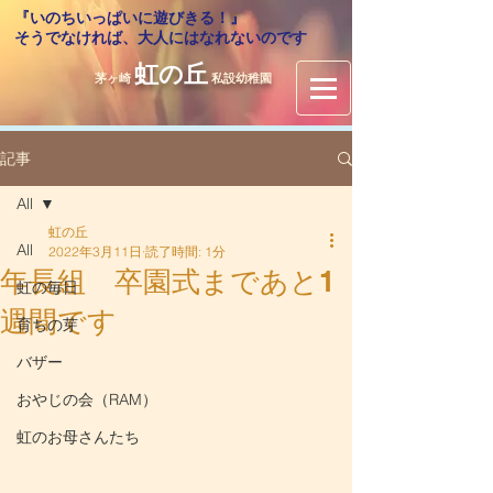
『いのちいっぱいに遊びきる！』
​そうでなければ、大人にはなれないのです
虹の丘
茅ヶ崎
私設幼稚園
記事
All
虹の丘
All
2022年3月11日
読了時間: 1分
年長組 卒園式まであと1
虹の毎日
週間です
育ちの芽
バザー
おやじの会（RAM）
虹のお母さんたち