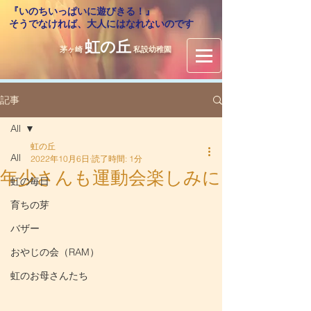
『いのちいっぱいに遊びきる！』
​そうでなければ、大人にはなれないのです
虹の丘
茅ヶ崎
私設幼稚園
記事
All
虹の丘
All
2022年10月6日
読了時間: 1分
年少さんも運動会楽しみに
虹の毎日
育ちの芽
バザー
おやじの会（RAM）
虹のお母さんたち