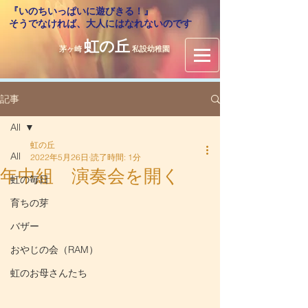
『いのちいっぱいに遊びきる！』
​そうでなければ、大人にはなれないのです
虹の丘
茅ヶ崎
私設幼稚園
記事
All
虹の丘
All
2022年5月26日
読了時間: 1分
年中組 演奏会を開く
虹の毎日
育ちの芽
バザー
おやじの会（RAM）
虹のお母さんたち