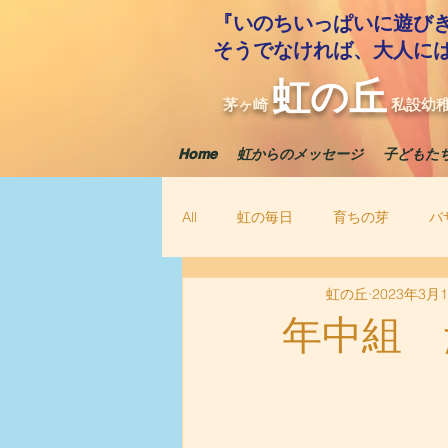
『いのちいっぱいに遊び
​そうでなければ、大人に
虹の丘
茅ヶ崎
私設幼
Home
虹からのメッセージ
子どもた
All
虹の毎日
育ちの芽
バ
虹の丘
2023年3月
年中組 