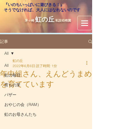
『いのちいっぱいに遊びきる！』
​そうでなければ、大人にはなれないのです
虹の丘
茅ヶ崎
私設幼稚園
記事
All
虹の丘
All
2022年6月6日
読了時間: 1分
年中組さん、えんどうまめ
虹の毎日
を育てています
育ちの芽
バザー
おやじの会（RAM）
虹のお母さんたち