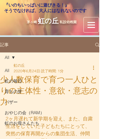
『いのちいっぱいに遊びきる！』
​そうでなければ、大人にはなれないのです
虹の丘
茅ヶ崎
私設幼稚園
記事
All
虹の丘
All
2020年6月24日
読了時間: 1分
少人数保育で育つ一人ひと
虹の毎日
りの主体性・意欲・意志の
育ちの芽
力
バザー
おやじの会（RAM）
2ヶ月遅れて新学期を迎え、また、自粛
虹のお母さんたち
生活をしていた子どもたちにとって、
突然の保育再開からの集団生活、仲間