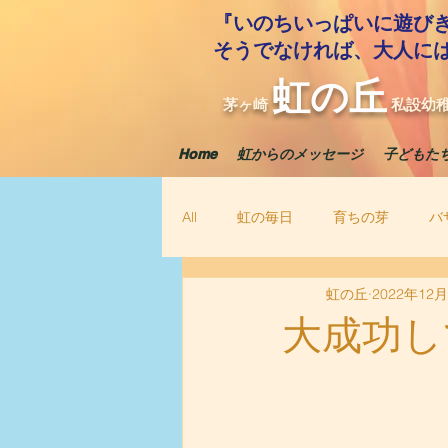
『いのちいっぱいに遊び
​そうでなければ、大人に
虹の丘
茅ヶ崎
私設幼
Home
虹からのメッセージ
子どもた
All
虹の毎日
育ちの芽
バ
虹の丘
2022年12
大成功し