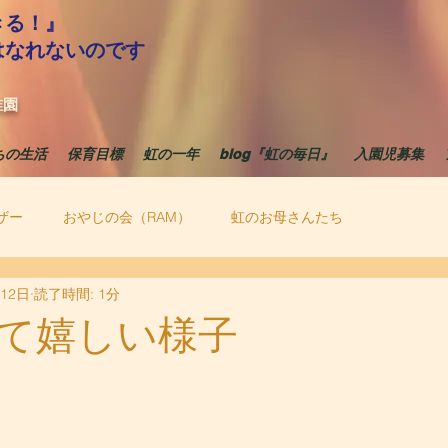
きる！』
はなれないのです
稚園
ちの生活
保育目標
虹の一年
blog『虹の毎日』
入園児募集
ザー
おやじの会（RAM）
虹のお母さんたち
月12日
読了時間: 1分
て嬉しい様子