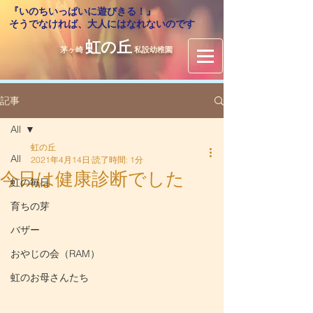
『いのちいっぱいに遊びきる！』
​そうでなければ、大人にはなれないのです
虹の丘
茅ヶ崎
私設幼稚園
記事
All
虹の丘
All
2021年4月14日
読了時間: 1分
今日は健康診断でした
虹の毎日
育ちの芽
バザー
おやじの会（RAM）
虹のお母さんたち