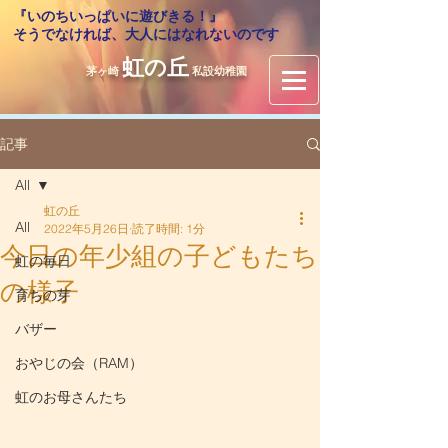
『いのちいっぱいに遊びきる！』
​そうでなければ、大人にはなれないのです
虹の丘
茅ヶ崎
私設幼稚園
記事
All
虹の丘
All
2022年5月26日
読了時間: 1分
今日の年少組の子どもたち
虹の毎日
の様子
育ちの芽
バザー
おやじの会（RAM）
虹のお母さんたち