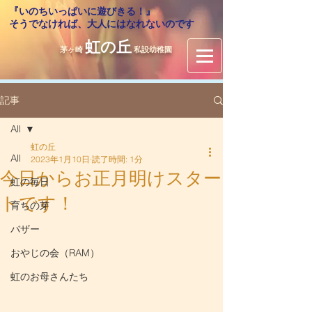
『いのちいっぱいに遊びきる！』
​そうでなければ、大人にはなれないのです
虹の丘
茅ヶ崎
私設幼稚園
記事
All
虹の丘
All
2023年1月10日
読了時間: 1分
今日からお正月明けスター
虹の毎日
トです！
育ちの芽
バザー
おやじの会（RAM）
虹のお母さんたち