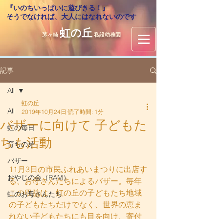
『いのちいっぱいに遊びきる！』
​そうでなければ、大人にはなれないのです
虹の丘
茅ヶ崎
私設幼稚園
記事
All
虹の丘
All
2019年10月24日
読了時間: 1分
バザーに向けて 子どもた
虹の毎日
ちも活動
育ちの芽
バザー
11月3日の市民ふれあいまつりに出店す
おやじの会（RAM）
る、お母さんたちによるバザー。毎年
この収益は、虹の丘の子どもたち地域
虹のお母さんたち
の子どもたちだけでなく、世界の恵ま
れない子どもたちにも目を向け、寄付