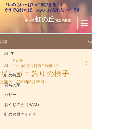
『いのちいっぱいに遊びきる！』
​そうでなければ、大人にはなれないのです
虹の丘
茅ヶ崎
私設幼稚園
記事
All
虹の丘
All
2021年5月27日
読了時間: 1分
ザリガニ釣りの様子
虹の毎日
更新日：
2021年5月28日
育ちの芽
バザー
おやじの会（RAM）
虹のお母さんたち