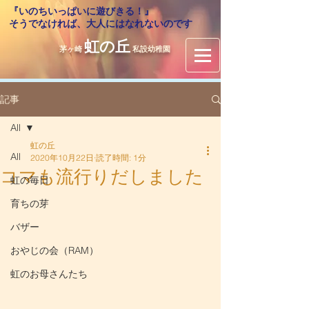
『いのちいっぱいに遊びきる！』
​そうでなければ、大人にはなれないのです
虹の丘
茅ヶ崎
私設幼稚園
記事
All
虹の丘
All
2020年10月22日
読了時間: 1分
コマも流行りだしました
虹の毎日
育ちの芽
バザー
おやじの会（RAM）
虹のお母さんたち