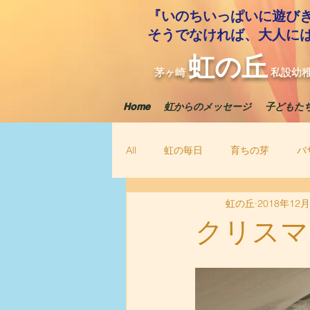
『いのちいっぱいに遊び
​そうでなければ、大人に
虹の丘
茅ヶ崎
私設幼
Home
虹からのメッセージ
子どもた
All
虹の毎日
育ちの芽
バ
虹の丘
2018年12
クリスマ