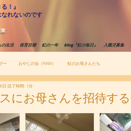
きる！』
はなれないのです
稚園
ちの生活
保育目標
虹の一年
blog『虹の毎日』
入園児募集
ザー
おやじの会（RAM）
虹のお母さんたち
月6日
読了時間: 1分
スにお母さんを招待する