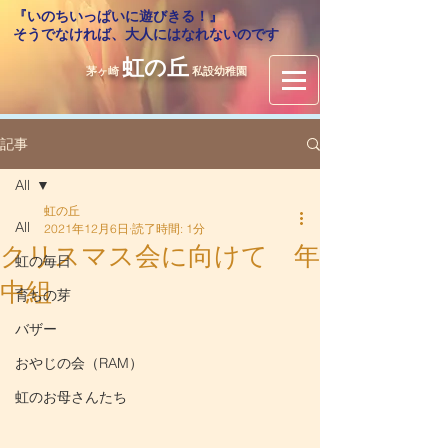
『いのちいっぱいに遊びきる！』
​そうでなければ、大人にはなれないのです
虹の丘
茅ヶ崎
私設幼稚園
記事
All
虹の丘
All
2021年12月6日
読了時間: 1分
クリスマス会に向けて 年
虹の毎日
中組
育ちの芽
バザー
おやじの会（RAM）
虹のお母さんたち