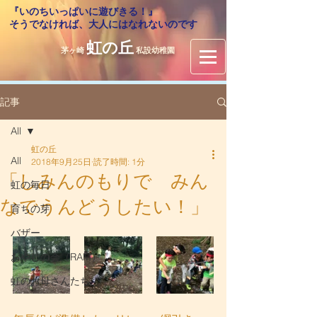
『いのちいっぱいに遊びきる！』
​そうでなければ、大人にはなれないのです
虹の丘
茅ヶ崎
私設幼稚園
記事
All
虹の丘
All
2018年9月25日
読了時間: 1分
「しみんのもりで みん
虹の毎日
なでうんどうしたい！」
育ちの芽
バザー
おやじの会（RAM）
虹のお母さんたち