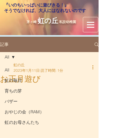
『いのちいっぱいに遊びきる！』
​そうでなければ、大人にはなれないのです
虹の丘
茅ヶ崎
私設幼稚園
記事
All
虹の丘
All
2023年1月11日
読了時間: 1分
お正月遊び
虹の毎日
育ちの芽
バザー
おやじの会（RAM）
虹のお母さんたち