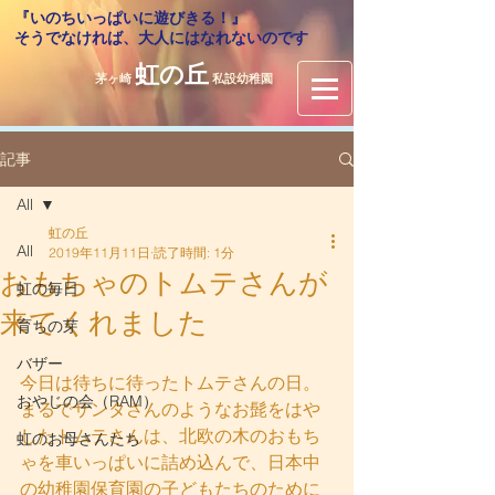
『いのちいっぱいに遊びきる！』
​そうでなければ、大人にはなれないのです
虹の丘
茅ヶ崎
私設幼稚園
記事
All
虹の丘
All
2019年11月11日
読了時間: 1分
おもちゃのトムテさんが
虹の毎日
来てくれました
育ちの芽
バザー
今日は待ちに待ったトムテさんの日。
おやじの会（RAM）
まるでサンタさんのようなお髭をはや
したトムテさんは、北欧の木のおもち
虹のお母さんたち
ゃを車いっぱいに詰め込んで、日本中
の幼稚園保育園の子どもたちのために