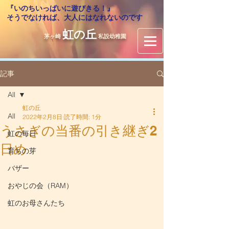
『いのちいっぱいに遊びきる！』
​そうでなければ、大人にはなれないのです
虹の丘
茅ヶ崎
私設幼稚園
記事
All
虹の丘
All
2022年2月8日
読了時間: 1分
うさぎの当番の引き継ぎ2
虹の毎日
日め
育ちの芽
バザー
おやじの会（RAM）
虹のお母さんたち