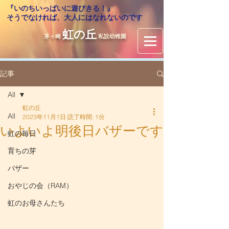
『いのちいっぱいに遊びきる！』
​そうでなければ、大人にはなれないのです
虹の丘
茅ヶ崎
私設幼稚園
記事
All
虹の丘
All
2023年11月1日
読了時間: 1分
いよいよ明後日バザーです
虹の毎日
育ちの芽
バザー
おやじの会（RAM）
虹のお母さんたち