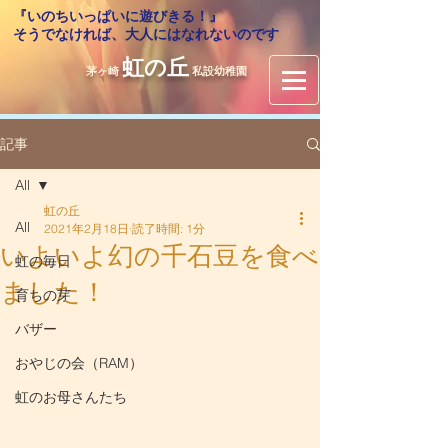
『いのちいっぱいに遊びきる！』
​そうでなければ、大人にはなれないのです
虹の丘
茅ヶ崎
私設幼稚園
記事
All
虹の丘
All
2021年2月18日
読了時間: 1分
いよいよ幻の千石豆を食べ
虹の毎日
ました！
育ちの芽
バザー
おやじの会（RAM）
虹のお母さんたち