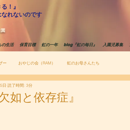
きる！』
はなれないのです
稚園
ちの生活
保育目標
虹の一年
blog『虹の毎日』
入園児募集
ザー
おやじの会（RAM）
虹のお母さんたち
月5日
読了時間: 3分
欠如と依存症』