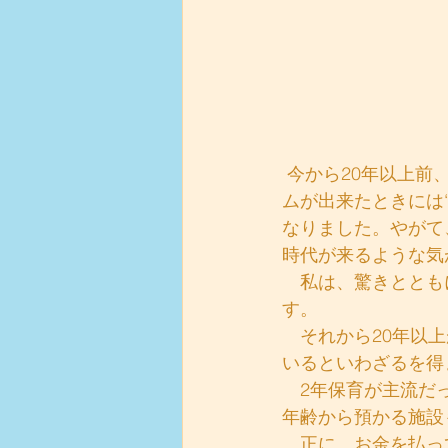
 今から20年以上前、佐々木先生は、この様に言われました。「数十年前、初めて老人ホー
ムが出来たときには
なりました。やがて
時代が来るような気
　私は、驚きととも
す。
　それから20年以
いるといわざるを得
　2年保育が主流だっ
年齢から預かる施設
　正に、お金を払っ