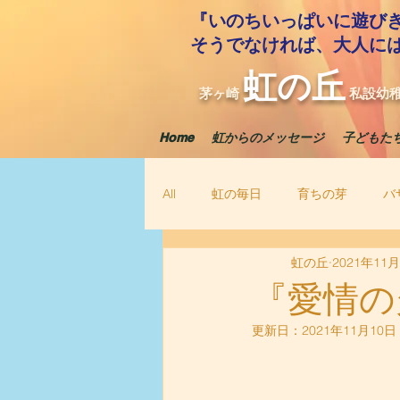
『いのちいっぱいに遊び
​そうでなければ、大人に
虹の丘
茅ヶ崎
私設幼
Home
虹からのメッセージ
子どもた
All
虹の毎日
育ちの芽
バ
虹の丘
2021年11
『愛情の
更新日：
2021年11月10日