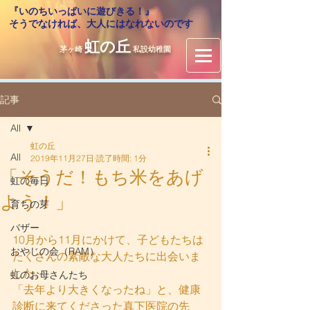
『いのちいっぱいに遊びきる！』
​そうでなければ、大人にはなれないのです
虹の丘
茅ヶ崎
私設幼稚園
記事
All
虹の丘
All
2019年11月27日
読了時間: 1分
「そうだ！もち米をあげ
虹の毎日
よう！」
育ちの芽
バザー
10月から11月にかけて、子どもたちは
おやじの会（RAM）
たくさんの素敵な大人たちに出会いま
した。
虹のお母さんたち
「去年より大きくなったね」と、健康
診断に来てくださった真下医院の先